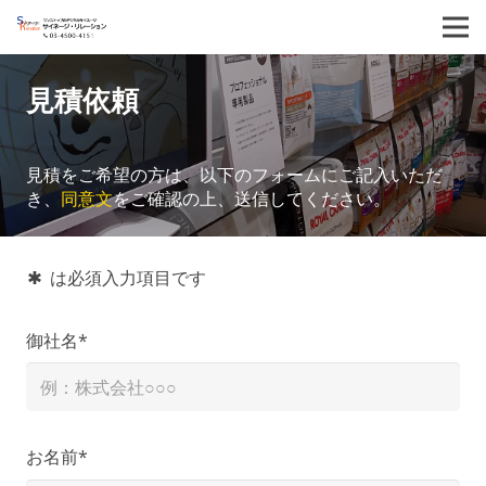
見積依頼
見積をご希望の方は、以下のフォームにご記入いただ
き、
同意文
をご確認の上、送信してください。
は必須入力項目です
emergency
御社名*
お名前*