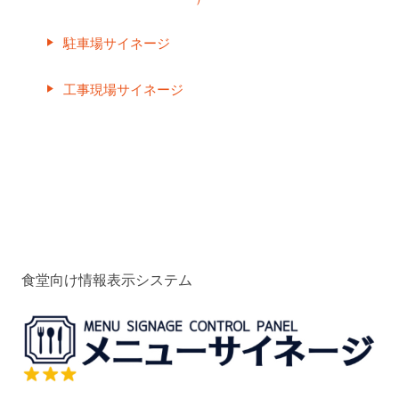
駐車場サイネージ
play_arrow
工事現場サイネージ
play_arrow
食堂向け情報表示システム