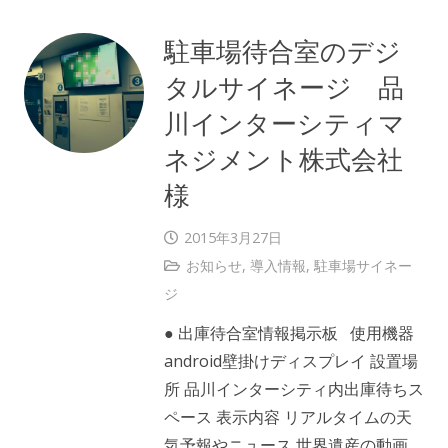
駐車場待合室のデジ
タルサイネージ 品
川インターシティマ
ネジメント株式会社
様
2015年3月27日
お知らせ
,
導入情報
,
駐車場サイネー
ジ
● 出庫待合室情報掲示板 使用機器
android壁掛けディスプレイ 設置場
所 品川インターシティ内出庫待ちス
ペース 表示内容 リアルタイムの天
気予報やニュース 世界遺産の動画